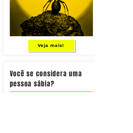
Veja mais!
Você se considera uma
pessoa sábia?
Na visão do psicólogo canadense
Igor
Grossmann
sabedoria é um traço de
personalidade inato, que existe ou não,
diferente de um que se desenvolve sob
certas condições (idade, experiência,