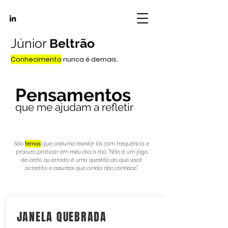
Júnior
Beltrão
Conhecimento
nunca é demais.
Pensamentos
que me ajudam a refletir
São
temas
que costumo revistá-los com frequência e
procuro praticar em meu dia a dia. "Não é um jogo
de certo ou errado, é uma questão do que você
acredita e assuntos que ainda não conhece."
JANELA QUEBRADA