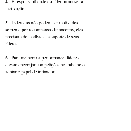
4 -
 É responsabilidade do líder promover a 
motivação.
5 -
 Liderados não podem ser motivados 
somente por recompensas financeiras, eles 
precisam de feedbacks e suporte de seus 
líderes.
6 -
 Para melhorar a performance, líderes 
devem encorajar competições no trabalho e 
adotar o papel de treinador.
PS: No livro ele fala muito sobre a figura do 
GERENTE e do ato de GERENCIAR, nos 
ensinamentos acima eu substitui pelos 
termos LIDER e LIDERAR 
(respectivamente).
"The Lesson is, we all need 