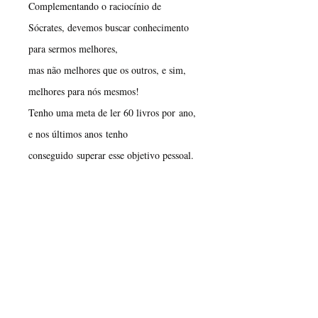
Complementando o raciocínio de
Sócrates, devemos buscar conhecimento
para sermos melhores,
mas não melhores que os outros, e sim,
melhores para nós mesmos!
​Tenho uma meta de ler 60 livros por ano,
e nos últimos anos tenho
conseguido superar esse objetivo pessoal.
Sou um leitor patológico e me brilha aos
olhos bons livros dos seguintes temas:
tecnologia, marketing,
empreendedorismo, biografias, psicologia,
sociologia, antropologia e assuntos
correlatos.