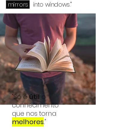
mirrors
into windows."
"Só é
útil
o
conhecimento
que nos torna
melhores
."